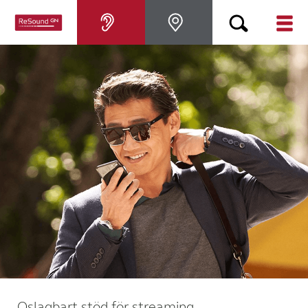
Hörapparater
Om nedsatt hörsel
Hjälp
Varför ReSound?
Blogg
KONTAKTA OSS
Oslagbart stöd för streaming