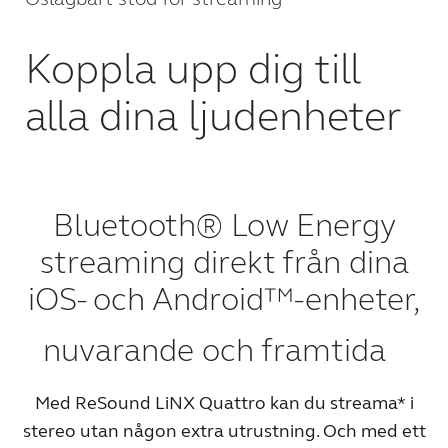
WEBSHOP
Koppla upp dig till
alla dina ljudenheter
FÖR AUDIONOMER
SVERIGE
Bluetooth® Low Energy
Australia
Brasil
streaming direkt från dina
Canada
Česká republika
iOS- och Android™-enheter,
China
Danmark
nuvarande och framtida
Deutschland
España
France
India
Med ReSound LiNX Quattro kan du streama* i
stereo utan någon extra utrustning. Och med ett
International
Italia