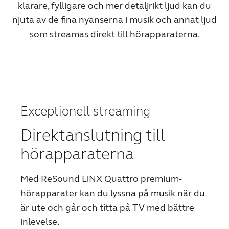
klarare, fylligare och mer detaljrikt ljud kan du
Kazakhstan
Korea
njuta av de fina nyanserna i musik och annat ljud
som streamas direkt till hörapparaterna.
Latinoamérica
Netherlands
New Zealand
Norge
Schweiz
Suisse
Suomi
Sverige
Exceptionell streaming
Türkçe
United Kingdom
Direktanslutning till
United States
Österreich
hörapparaterna
عربي
日本
Med ReSound LiNX Quattro premium-
hörapparater kan du lyssna på musik när du
är ute och går och titta på TV med bättre
inlevelse.