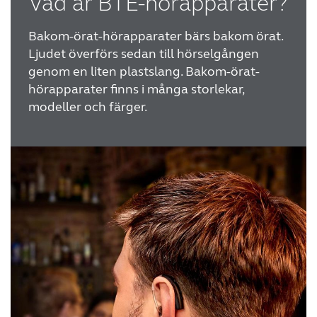
Vad är BTE-hörapparater?
WEBSHOP
Bakom-örat-hörapparater bärs bakom örat.
Ljudet överförs sedan till hörselgången
genom en liten plastslang.
Bakom-örat-
FÖR AUDIONOMER
hörapparater finns i många storlekar,
modeller och färger.
SVERIGE
Australia
Brasil
Canada
Česká republika
China
Danmark
Deutschland
España
France
India
International
Italia