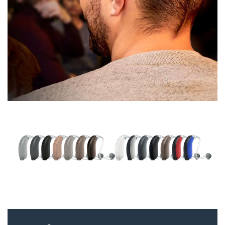
Kazakhstan
Korea
Latinoamérica
Netherlands
New Zealand
Norge
Schweiz
Suisse
Suomi
Sverige
Türkçe
United Kingdom
United States
Österreich
عربي
日本