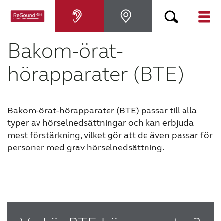
Bakom-örat-
Hörapparater
hörapparater (BTE)
Om nedsatt hörsel
Bakom-örat-hörapparater (BTE) passar till alla
Hjälp
typer av hörselnedsättningar och kan erbjuda
mest förstärkning, vilket gör att de även passar för
Varför ReSound?
personer med grav hörselnedsättning.
Blogg
KONTAKTA OSS