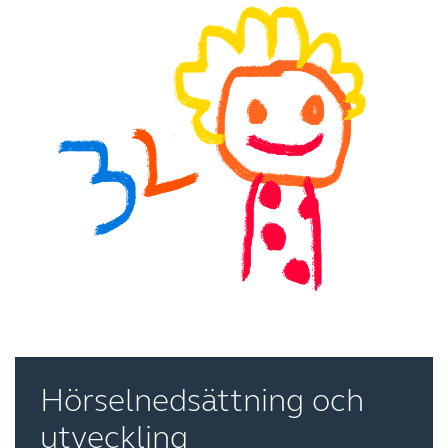
Kazakhstan
Korea
Latinoamérica
Netherlands
New Zealand
Norge
Schweiz
Suisse
Suomi
Sverige
Türkçe
United Kingdom
United States
Österreich
عربي
日本
Hörselnedsättning och
utveckling