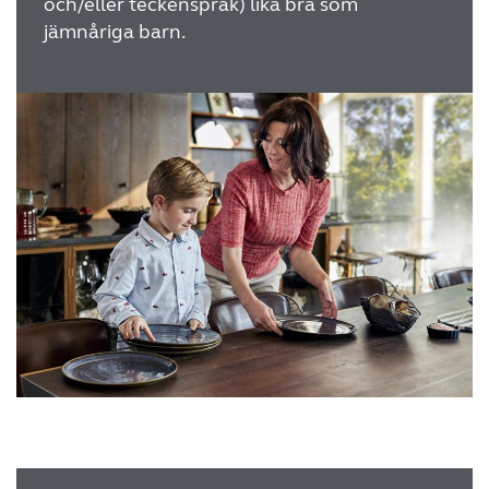
och/eller teckenspråk) lika bra som
jämnåriga barn.