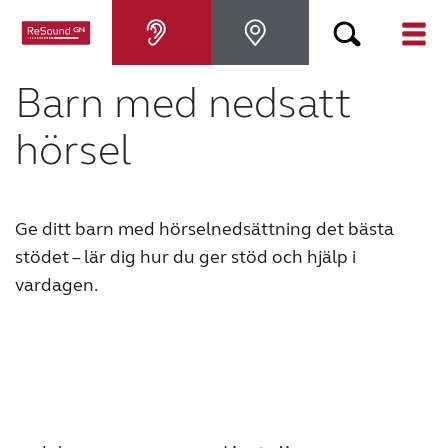
Barn med nedsatt
Hörapparater
hörsel
Om nedsatt hörsel
Hjälp
Ge ditt barn med hörselnedsättning det bästa
stödet – lär dig hur du ger stöd och hjälp i
vardagen.
Varför ReSound?
Blogg
KONTAKTA OSS