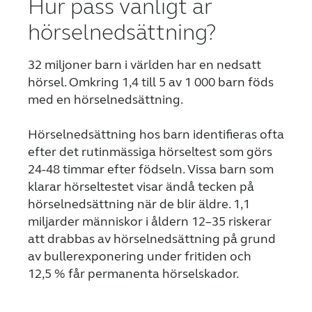
Hur pass vanligt är
WEBSHOP
hörselnedsättning?
32 miljoner barn i världen har en nedsatt
FÖR AUDIONOMER
hörsel. Omkring 1,4 till 5 av 1 000 barn föds
med en hörselnedsättning.
SVERIGE
Hörselnedsättning hos barn identifieras ofta
efter det rutinmässiga hörseltest som görs
Australia
Brasil
24-48 timmar efter födseln. Vissa barn som
klarar hörseltestet visar ändå tecken på
Canada
Česká republika
hörselnedsättning när de blir äldre. 1,1
China
Danmark
miljarder människor i åldern 12–35 riskerar
att drabbas av hörselnedsättning på grund
Deutschland
España
av bullerexponering under fritiden och
12,5 % får permanenta hörselskador.
France
India
International
Italia