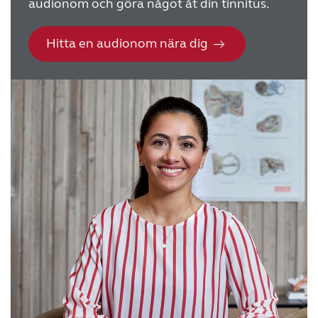
audionom och göra något åt din tinnitus.
Hitta en audionom nära dig