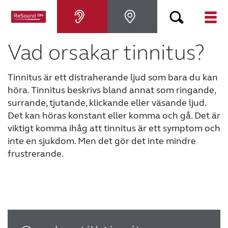
Vad orsakar tinnitus?
Hörapparater
Tinnitus är ett distraherande ljud som bara du kan
Om nedsatt hörsel
höra. Tinnitus beskrivs bland annat som ringande,
surrande, tjutande, klickande eller väsande ljud.
Hjälp
Det kan höras konstant eller komma och gå.
Det är
viktigt komma ihåg att tinnitus är ett symptom och
inte en sjukdom. Men det gör det inte mindre
Varför ReSound?
frustrerande.
Blogg
KONTAKTA OSS