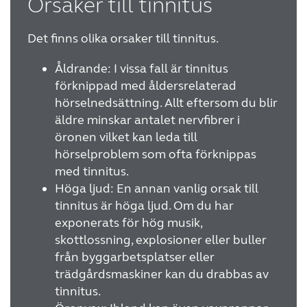
Orsaker till tinnitus
WEBSHOP
Det finns olika orsaker till tinnitus.
Åldrande: I vissa fall är tinnitus
FÖR AUDIONOMER
förknippad med åldersrelaterad
hörselnedsättning. Allt eftersom du blir
SVERIGE
äldre minskar antalet nervfibrer i
öronen vilket kan leda till
hörselproblem som ofta förknippas
Australia
Brasil
med tinnitus.
Canada
Česká republika
Höga ljud: En annan vanlig orsak till
tinnitus är höga ljud. Om du har
China
Danmark
exponerats för hög musik,
skottlossning, explosioner eller buller
Deutschland
España
från byggarbetsplatser eller
France
India
trädgårdsmaskiner kan du drabbas av
tinnitus.
International
Italia