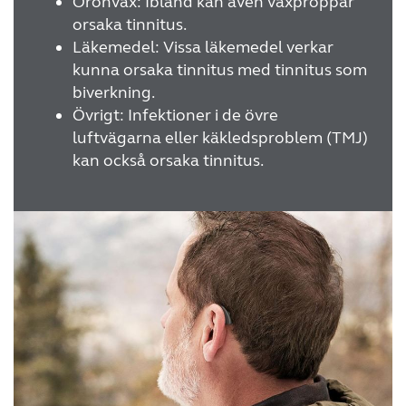
Öronvax: Ibland kan även vaxproppar
orsaka tinnitus.
Kazakhstan
Korea
Läkemedel: Vissa läkemedel verkar
Latinoamérica
Netherlands
kunna orsaka tinnitus med tinnitus som
biverkning.
New Zealand
Norge
Övrigt: Infektioner i de övre
luftvägarna eller käkledsproblem (TMJ)
Schweiz
Suisse
kan också orsaka tinnitus.
Suomi
Sverige
Türkçe
United Kingdom
United States
Österreich
عربي
日本