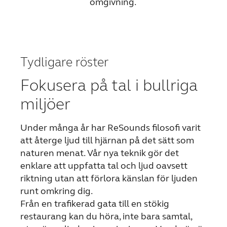
omgivning.
Kazakhstan
Korea
Latinoamérica
Netherlands
Tydligare röster
New Zealand
Norge
Fokusera på tal i bullriga
Schweiz
Suisse
miljöer
Suomi
Sverige
Türkçe
United Kingdom
Under många år har ReSounds filosofi varit
att återge ljud till hjärnan på det sätt som
United States
Österreich
naturen menat. Vår nya teknik gör det
enklare att uppfatta tal och ljud oavsett
عربي
日本
riktning utan att förlora känslan för ljuden
runt omkring dig.
Från en trafikerad gata till en stökig
restaurang kan du höra, inte bara samtal,