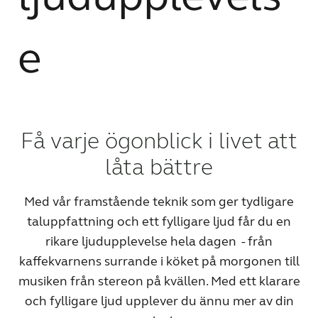
WEBSHOP
e
FÖR AUDIONOMER
SVERIGE
Få varje ögonblick i livet att
låta bättre
Australia
Brasil
Canada
Česká republika
Med vår framstående teknik som ger tydligare
taluppfattning och ett fylligare ljud får du en
China
Danmark
rikare ljudupplevelse hela dagen - från
Deutschland
España
kaffekvarnens surrande i köket på morgonen till
musiken från stereon på kvällen. Med ett klarare
France
India
och fylligare ljud upplever du ännu mer av din
International
Italia