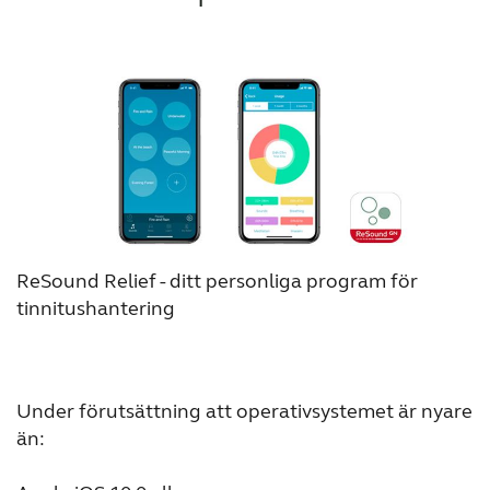
andningsövningen per session”. Vi samlar inte
motsvarande appbutik (dvs. Apple App Store
in uppgifter som kan kopplas till en viss
eller Google Play).
individs identitet, utan snarare allmän
Abonnemangstransaktionen för Premium-
användning.
versionen av Relief styrs av motsvarande
appbutik, inte av ReSound.
ReSound Relief - ditt personliga program för
tinnitushantering
Under förutsättning att operativsystemet är nyare
än: