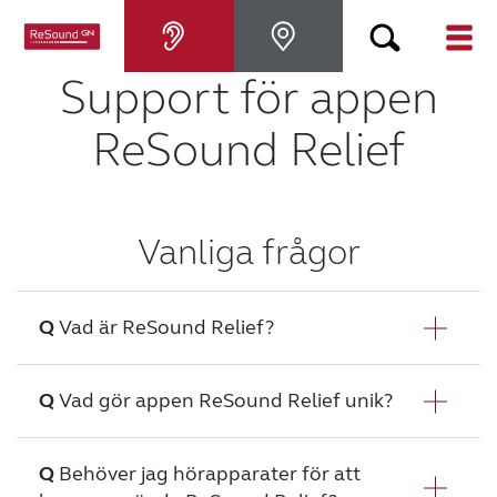
Support för appen
Hörapparater
ReSound Relief
Om nedsatt hörsel
Vanliga frågor
Hjälp
Varför ReSound?
Vad är ReSound Relief?
Blogg
ReSound Relief är en app som hjälper dig
Vad gör appen ReSound Relief unik?
med tinnitus. Vi erbjuder ljudterapi,
avslappningsövningar, den senaste
KONTAKTA OSS
ReSound Relief erbjuder den mest
Behöver jag hörapparater för att
informationen om tinnitus och möjligheten