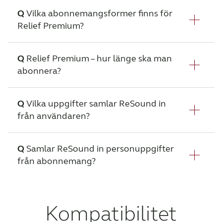
av tinnitus. Den som lider av tinnitus bör
Nej. Appen är utformad som ett
Vilka abonnemangsformer finns för
Kazakhstan
Korea
rådfråga en audionom som har kunskap om
kompletterande verktyg som förstärker och
Relief Premium?
tinnitusbehandling förutom att använda
stödjer klinisk praxis och både läkare och
Latinoamérica
Netherlands
Relief-appen.
patienter kan använda den som en del av en
För närvarande erbjuder Relief Premium
Relief Premium – hur länge ska man
New Zealand
Norge
tinnitusbehandlingsplan. Den är inte avsedd
två abonnemangsformer:
abonnera?
för användning i audiologisk/ontologisk
Schweiz
Suisse
månadsabbonemang och årsabonnemang.
behandling av symptomatisk tinnitus.
Båda abonnemangen förnyas automatiskt i
Suomi
Sverige
ReSound Relief Premium skapar en
Vilka uppgifter samlar ReSound in
slutet av perioden och kan när som helst
personligt anpassad plan som hjälper dig att
från användaren?
sägas upp genom att gå till
Türkçe
United Kingdom
hantera din tinnitus. Planen anpassas vecka
prenumerationsinställningarna på ditt
för vecka och därför rekommenderar vi att du
United States
Österreich
iTunes- eller Google Play-konto.
ReSound samlar endast in allmänna
Samlar ReSound in personuppgifter
håller fast vid planen tills du upplever att din
användardata, vilket omfattar information
från abonnemang?
عربي
日本
tinnitus förbättrats.
om hur användare fysiskt interagerar med
appen. Exempel på detta kan vara ”vilket
Nej. De personuppgifter som samlas in från
SoundScape väljs oftast av användare” eller
abonnemangen – i form av kreditkortsdata –
Kompatibilitet
mätning av ”hur ofta användare använder
samlas in och förvaltas av användarens