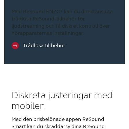
2
Med ReSound ENZO
kan du direktansluta
trådlösa ReSound-tillbehör för
ljudstreaming och få diskret kontroll över
hörapparaternas inställningar.
Trådlösa tillbehör
Diskreta justeringar med
mobilen
Med den prisbelönade appen ReSound
Smart kan du skräddarsy dina ReSound