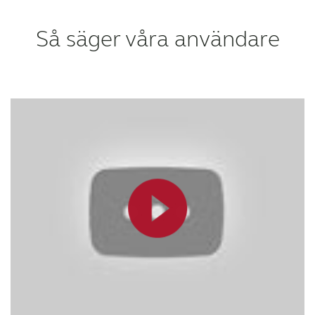
WEBSHOP
Så säger våra användare
FÖR AUDIONOMER
SVERIGE
Australia
Brasil
Canada
Česká republika
China
Danmark
Deutschland
España
France
India
International
Italia