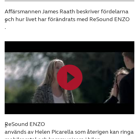
Kazakhstan
Korea
Affärsmannen James Raath beskriver fördelarna
och hur livet har förändrats med ReSound ENZO
2
Latinoamérica
Netherlands
.
New Zealand
Norge
Schweiz
Suisse
Suomi
Sverige
Türkçe
United Kingdom
United States
Österreich
عربي
日本
ReSound ENZO
2
används av Helen Picarella som återigen kan ringa