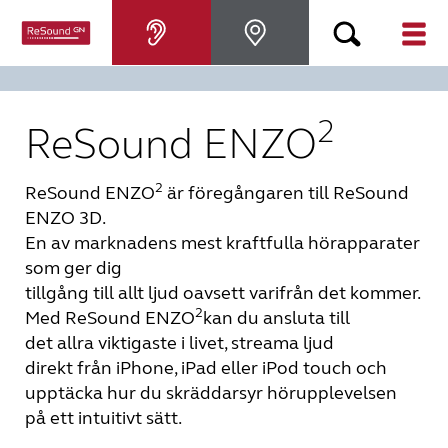
Hörapparater
2
ReSound ENZO
Om nedsatt hörsel
2
ReSound ENZO
är föregångaren till ReSound
ENZO 3D.
Hjälp
En av marknadens mest kraftfulla hörapparater
som ger dig
Varför ReSound?
tillgång till allt ljud oavsett varifrån det kommer.
2
Med ReSound ENZO
kan du ansluta till
det allra viktigaste i livet, streama ljud
Blogg
direkt från iPhone, iPad eller iPod touch och
upptäcka hur du skräddarsyr hörupplevelsen
KONTAKTA OSS
på ett intuitivt sätt.