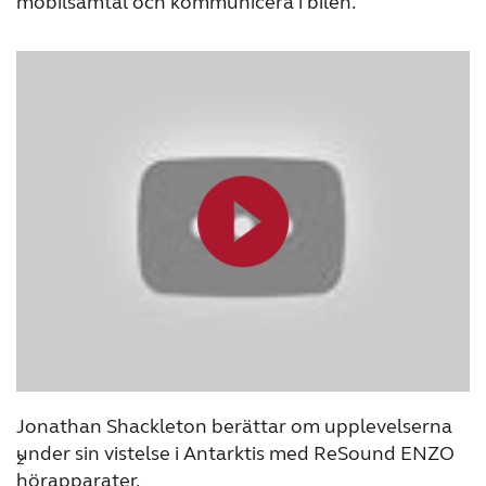
mobilsamtal och kommunicera i bilen.
Jonathan Shackleton berättar om upplevelserna
under sin vistelse i Antarktis med ReSound ENZO
2
hörapparater.