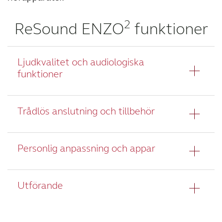
2
ReSound ENZO
funktioner
Ljudkvalitet och audiologiska
funktioner
Trådlös anslutning och tillbehör
Ljudkvalitet
Personlig anpassning och appar
Streaming och anslutning
Utförande
Skräddarsy
hörupplevelsen