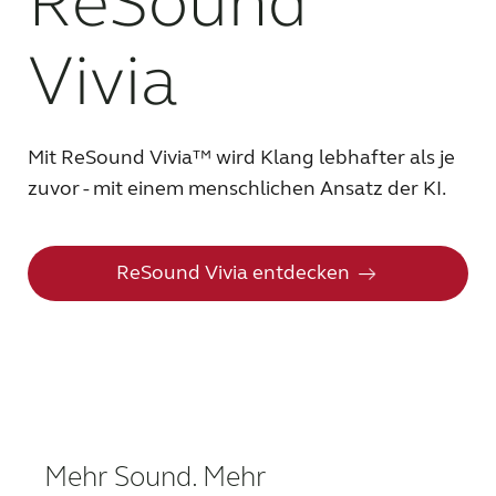
ReSound
SCHWEIZ
Vivia
Australia
Brasil
Canada
Česká republika
Mit ReSound Vivia™ wird Klang lebhafter als je
zuvor - mit einem menschlichen Ansatz der KI.
China
Danmark
Deutschland
España
ReSound Vivia entdecken
France
India
International
Italia
Kazakhstan
Korea
Latinoamérica
Netherlands
Mehr Sound. Mehr
New Zealand
Norge