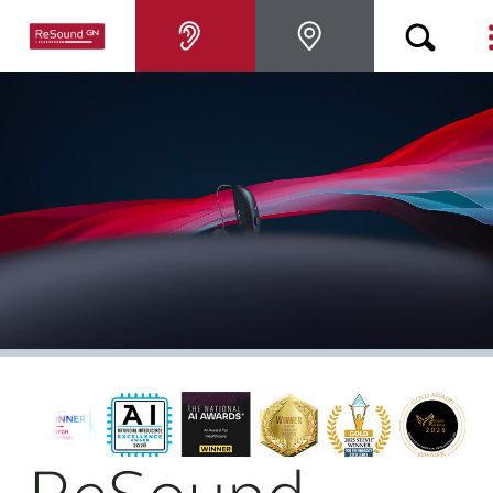
Hörsysteme
Hörverlust
Über ReSound
Support & Unterstützung
FÜR AKUSTIKER
BLOG