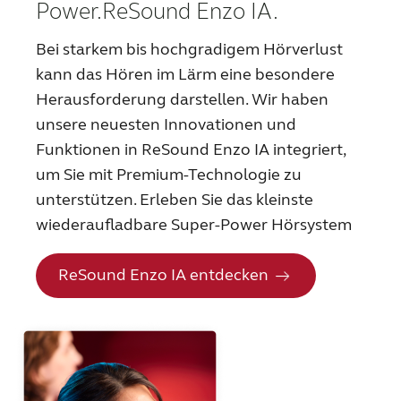
Power.
ReSound Enzo IA.
Schweiz
Suisse
Bei starkem bis hochgradigem Hörverlust
Suomi
Sverige
kann das Hören im Lärm eine besondere
Herausforderung darstellen. Wir haben
Türkçe
United Kingdom
unsere neuesten Innovationen und
United States
Österreich
Funktionen in ReSound Enzo IA integriert,
um Sie mit Premium-Technologie zu
عربي
日本
unterstützen. Erleben Sie das kleinste
wiederaufladbare Super-Power Hörsystem
ReSound Enzo IA entdecken